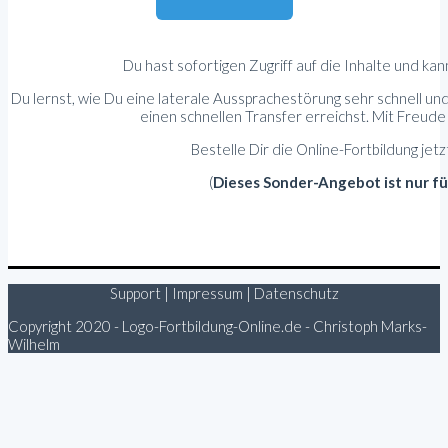
Du hast sofortigen Zugriff auf die Inhalte und kan
Du lernst, wie Du eine laterale Aussprachestörung sehr schnell und
einen schnellen Transfer erreichst. Mit Freude 
Bestelle Dir die Online-Fortbildung jetz
(
Dieses Sonder-Angebot ist nur für
Support
|
Impressum
|
Datenschutz
Copyright 2020 - Logo-Fortbildung-Online.de - Christoph Marks-
Wilhelm