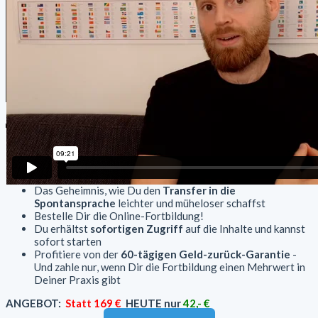
Erfahre das Geheimnis, wie die
Anbahnung
gelingt
Wie Du
ohne Mundmotorik
schnellere Fortschritte
erreichst
Das Geheimnis, wie Du den
Transfer in die
Spontansprache
leichter und müheloser schaffst
Bestelle Dir die Online-Fortbildung!
Du erhältst
sofortigen Zugriff
auf die Inhalte und kannst
sofort starten
Profitiere von der
60-tägigen Geld-zurück-Garantie
-
Und zahle nur, wenn Dir die Fortbildung einen Mehrwert in
Deiner Praxis gibt
ANGEBOT:
Statt 169 €
HEUTE nur
42,- €