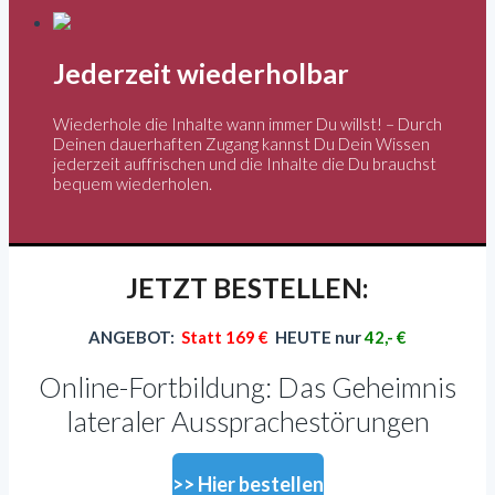
Jederzeit wiederholbar
Wiederhole die Inhalte wann immer Du willst! – Durch
Deinen dauerhaften Zugang kannst Du Dein Wissen
jederzeit auffrischen und die Inhalte die Du brauchst
bequem wiederholen.
JETZT BESTELLEN:
ANGEBOT:
Statt 169 €
HEUTE nur
42,- €
Online-Fortbildung: Das Geheimnis
lateraler Aussprachestörungen
>> Hier bestellen