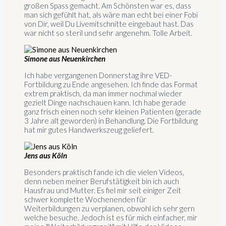
großen Spass gemacht. Am Schönsten war es, dass
man sich gefühlt hat, als wäre man echt bei einer Fobi
von Dir, weil Du Livemitschnitte eingebaut hast. Das
war nicht so steril und sehr angenehm. Tolle Arbeit.
Simone aus Neuenkirchen
Ich habe vergangenen Donnerstag ihre VED-
Fortbildung zu Ende angesehen. Ich finde das Format
extrem praktisch, da man immer nochmal wieder
gezielt Dinge nachschauen kann. Ich habe gerade
ganz frisch einen noch sehr kleinen Patienten (gerade
3 Jahre alt geworden) in Behandlung. Die Fortbildung
hat mir gutes Handwerkszeug geliefert.
Jens aus Köln
Besonders praktisch fande ich die vielen Videos,
denn neben meiner Berufstätigkeit bin ich auch
Hausfrau und Mutter. Es fiel mir seit einiger Zeit
schwer komplette Wochenenden für
Weiterbildungen zu verplanen, obwohl ich sehr gern
welche besuche. Jedoch ist es für mich einfacher, mir